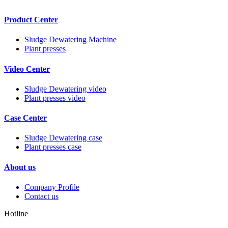
Product Center
Sludge Dewatering Machine
Plant presses
Video Center
Sludge Dewatering video
Plant presses video
Case Center
Sludge Dewatering case
Plant presses case
About us
Company Profile
Contact us
Hotline