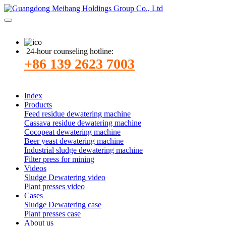
24-hour counseling hotline:
+86 139 2623 7003
Index
Products
Feed residue dewatering machine
Cassava residue dewatering machine
Cocopeat dewatering machine
Beer yeast dewatering machine
Industrial sludge dewatering machine
Filter press for mining
Videos
Sludge Dewatering video
Plant presses video
Cases
Sludge Dewatering case
Plant presses case
About us