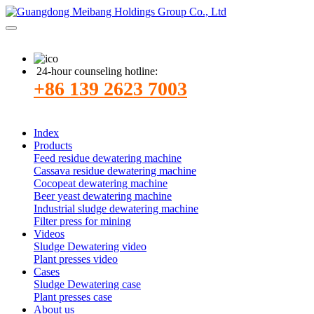
24-hour counseling hotline:
+86 139 2623 7003
Index
Products
Feed residue dewatering machine
Cassava residue dewatering machine
Cocopeat dewatering machine
Beer yeast dewatering machine
Industrial sludge dewatering machine
Filter press for mining
Videos
Sludge Dewatering video
Plant presses video
Cases
Sludge Dewatering case
Plant presses case
About us