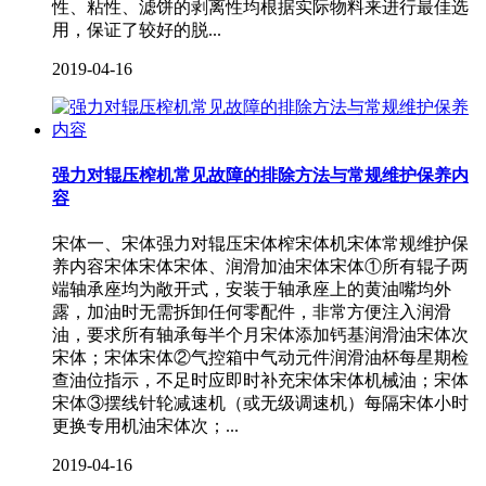
性、粘性、滤饼的剥离性均根据实际物料来进行最佳选
用，保证了较好的脱...
2019-04-16
强力对辊压榨机常见故障的排除方法与常规维护保养内
容
宋体一、宋体强力对辊压宋体榨宋体机宋体常规维护保
养内容宋体宋体宋体、润滑加油宋体宋体①所有辊子两
端轴承座均为敞开式，安装于轴承座上的黄油嘴均外
露，加油时无需拆卸任何零配件，非常方便注入润滑
油，要求所有轴承每半个月宋体添加钙基润滑油宋体次
宋体；宋体宋体②气控箱中气动元件润滑油杯每星期检
查油位指示，不足时应即时补充宋体宋体机械油；宋体
宋体③摆线针轮减速机（或无级调速机）每隔宋体小时
更换专用机油宋体次；...
2019-04-16