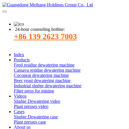
24-hour counseling hotline:
+86 139 2623 7003
Index
Products
Feed residue dewatering machine
Cassava residue dewatering machine
Cocopeat dewatering machine
Beer yeast dewatering machine
Industrial sludge dewatering machine
Filter press for mining
Videos
Sludge Dewatering video
Plant presses video
Cases
Sludge Dewatering case
Plant presses case
About us