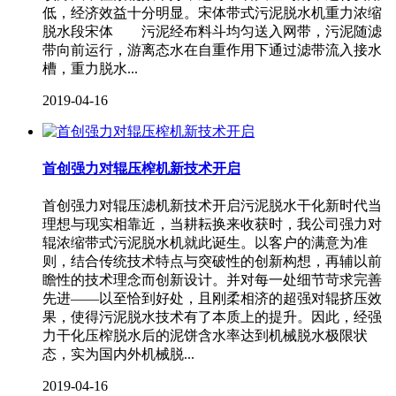
低，经济效益十分明显。宋体带式污泥脱水机重力浓缩
脱水段宋体 污泥经布料斗均匀送入网带，污泥随滤
带向前运行，游离态水在自重作用下通过滤带流入接水
槽，重力脱水...
2019-04-16
首创强力对辊压榨机新技术开启
首创强力对辊压滤机新技术开启污泥脱水干化新时代当
理想与现实相靠近，当耕耘换来收获时，我公司强力对
辊浓缩带式污泥脱水机就此诞生。以客户的满意为准
则，结合传统技术特点与突破性的创新构想，再辅以前
瞻性的技术理念而创新设计。并对每一处细节苛求完善
先进——以至恰到好处，且刚柔相济的超强对辊挤压效
果，使得污泥脱水技术有了本质上的提升。因此，经强
力干化压榨脱水后的泥饼含水率达到机械脱水极限状
态，实为国内外机械脱...
2019-04-16