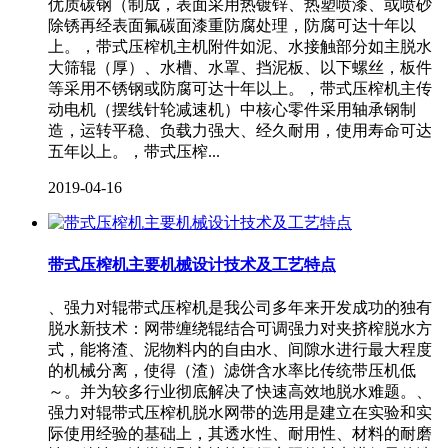
优质碳钢（制成，表面采用热镀锌、热塑喷漆、或喷砂
除锈再经表面氟碳面漆重防腐处理，防腐可达十年以
上。，带式压榨机主机附件如泥、水接触部分如主脱水
大筛辊（厚）、水槽、水罩、挡泥板、以下螺丝，板件
等采用不锈钢或防腐可达十年以上。，带式压榨机主传
动电机（摆线针轮减速机）中核心零件采用轴承钢制
造，运转平稳、负载力强大、经久耐用，使用寿命可达
五年以上。，带式压榨...
2019-04-16
带式压榨机主要机械设计技术及工艺特点
、强力对辊带式压榨机是我公司多年来开发成功的独有
脱水新技术：网带缠绕辊结合可调强力对夹挤榨脱水方
式，能将渣、泥物料内的自由水、间隙水进行最大程度
的机械分离，使得（渣）滤饼含水率比传统带压机低
～。并为较多行业彻底解决了快速高效地脱水难题。、
强力对辊带式压榨机脱水网带的选用是建立在实验和实
际使用经验的基础上，其透水性、耐用性、材料的耐磨