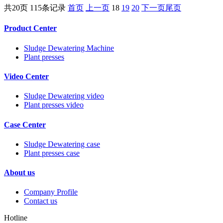
共20页 115条记录
首页
上一页
18
19
20
下一页
尾页
Product Center
Sludge Dewatering Machine
Plant presses
Video Center
Sludge Dewatering video
Plant presses video
Case Center
Sludge Dewatering case
Plant presses case
About us
Company Profile
Contact us
Hotline