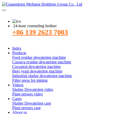
24-hour counseling hotline:
+86 139 2623 7003
Index
Products
Feed residue dewatering machine
Cassava residue dewatering machine
Cocopeat dewatering machine
Beer yeast dewatering machine
Industrial sludge dewatering machine
Filter press for mining
Videos
Sludge Dewatering video
Plant presses video
Cases
Sludge Dewatering case
Plant presses case
About us