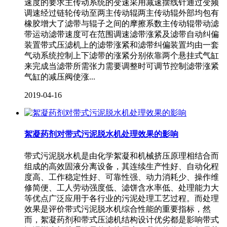
速度的要求主传动系统的变速采用减速摆线针通过变频
调速经过链轮传动至两主传动辊两主传动辊外部均包有
橡胶增大了滤带与辊子之间的摩擦系数主传动辊带动滤
带运动滤带速度可在范围调速滤带涨紧及滤带自动纠偏
装置带式压滤机上的滤带涨紧和滤带纠偏装置均由一套
气动系统控制上下滤带的涨紧分别依靠两个悬挂式气缸
来完成当滤带所需张力需要调整时可调节控制滤带涨紧
气缸的减压阀使涨...
2019-04-16
絮凝药剂对带式污泥脱水机处理效果的影响
带式污泥脱水机是由化学絮凝和机械挤压原理相结合而
组成的高效固液分离设备，其连续生产性好、自动化程
度高、工作稳定性好、可靠性强、动力消耗少、操作维
修简便、工人劳动强度低、滤饼含水率低、处理能力大
等优点广泛应用于各行业的污泥处理工艺过程。而处理
效果是评价带式污泥脱水机综合性能的重要指标，然
而，絮凝药剂和带式压滤机结构设计优劣都是影响带式